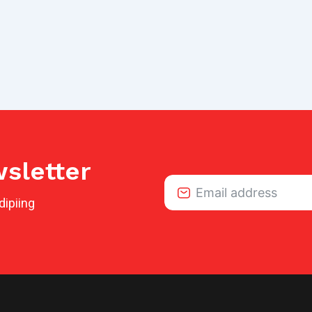
sletter
dipiing
Alternative: