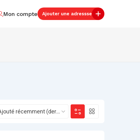
Mon compte
Ajouter une adressse
Ajouté récemment (derniers)