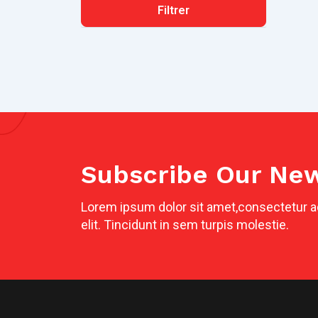
Filtrer
Subscribe Our New
Lorem ipsum dolor sit amet,consectetur a
elit. Tincidunt in sem turpis molestie.