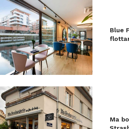
Blue 
flott
Ma bo
Stras